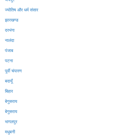
ज्योतिष और धर्म संसार
झारखण्ड
दरभंगा
नालंदा
पंजाब
पटना
पूर्वी चंपारण
बदायूँ
बिहार
बेगुसराय
बेगुसराय
भागलपुर
मधुबनी