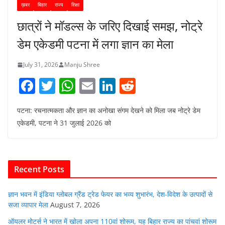
ख़बर
बिहार
राज्य
शिक्षा
छात्रों ने मॉडल्स के जरिए दिखाई समझ, नोट्रे
डेम एकेडमी पटना में लगा ज्ञान का मेला
July 31, 2026
Manju Shree
F
T
W
E
Li
R
a
w
h
m
n
e
पटना: रचनात्मकता और ज्ञान का अनोखा संगम देखने को मिला जब नोट्रे डेम
c
itt
at
ai
k
d
एकेडमी, पटना ने 31 जुलाई 2026 को
e
er
s
l
e
di
b
A
dI
t
o
p
n
Recent Posts
o
p
k
ज्ञान भवन में इंडिया ग्लोबल ग्रैंड ट्रेड फेयर का भव्य शुभारंभ, देश-विदेश के उत्पादों से
सजा व्यापार मेला
August 7, 2026
ऑयलर मोटर्स ने भारत में खोला अपना 110वां शोरूम, यह बिहार राज्य का पांचवां शोरूम