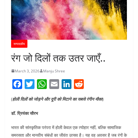
सम्पादकीय
रंग जो दिलों तक उतर जाएँ..
March 3, 2026
Manju Shree
F
T
W
E
Li
R
a
w
h
m
n
e
(
होली दिलों को जोड़ने और दूरी को मिटाने का सबसे रंगीन मौका
)
c
itt
at
ai
k
d
e
er
s
l
e
di
डॉ. प्रियंका सौरभ
b
A
dI
t
भारत की सांस्कृतिक परंपरा में होली केवल एक त्योहार नहीं, बल्कि सामाजिक
o
p
n
समरसता और मानवीय संबंधों का जीवंत उत्सव है। यह वह अवसर है जब रंगों के